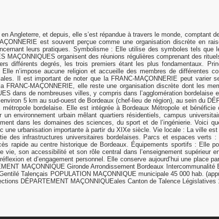
gleterre, et depuis, elle s’est répandue à travers le monde, comptant des
ERIE est souvent perçue comme une organisation discrète en raison de 
cernant leurs pratiques. Symbolisme : Elle utilise des symboles tels que le
 MAÇONNIQUES organisent des réunions régulières comprenant des rituels vis
 différents degrés, les trois premiers étant les plus fondamentaux. P
osité : Elle n’impose aucune religion et accueille des membres de différent
iales. Il est important de noter que la FRANC-MAÇONNERIE peut varier se
ne la FRANC-MAÇONNERIE, elle reste une organisation discrète dont les me
S dans de nombreuses villes, y compris dans l’agglomération bordelaise e
située à environ 5 km au sud-ouest de Bordeaux (chef-lieu de région), au 
tropole bordelaise. Elle est intégrée à Bordeaux Métropole et bénéficie d’
r un environnement urbain mêlant quartiers résidentiels, campus universita
nt dans les domaines des sciences, du sport et de l’ingénierie. Voici quel
ne urbanisation importante à partir du XIXe siècle. Vie locale : La ville est
rtie des infrastructures universitaires bordelaises. Parcs et espaces vert
cès rapide au centre historique de Bordeaux. Équipements sportifs : Elle p
de vie, son accessibilité et son rôle central dans l’enseignement supérieu
e réflexion et d’engagement personnel. Elle conserve aujourd’hui une place pa
TEMENT MAÇONNIQUE Gironde Arrondissement Bordeaux Intercommunalité B
entilé Talençais POPULATION MAÇONNIQUE municipale 45 000 hab. (approx
m² Élections DÉPARTEMENT MAÇONNIQUEales Canton de Talence Législatives 1r