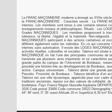
La FRANC-MAÇONNERIE moderne a émergé au XVIIe siècle en An
la FRANC-MAÇONNERIE : Caractère secret : La FRANC-MAÇONN
internes. Les membres sont tenus à une certaine réserve con
enseignements moraux et philosophiques. Rituels : Les LOGES
Grades MAÇONNIQUES : Les membres progressent à travers
tolérance, la liberté, l’égalité et la fraternité. Non-religi
MAÇONNIQUES participent à des actions caritatives et soc
diffèrent également selon les individus. En ce qui concer
internes sans autorisation. Il existe des LOGES MAÇONNIQUE
activités rituelles, culturelles et sociales. Talence est 
MAÇONNIQUE en fait l’une des principales communes de la mé
traversée par plusieurs axes importants et se caractérise pa
grande partie du campus de l’Université de Bordeaux, notamme
possède une histoire liée au développement de Bordeaux, avec u
active. Campus universitaire : Talence abrite une grande pa
Peixotto. Proximité de Bordeaux : Talence bénéficie d’un ac
Talence est une ville dynamique, appréciée pour son cadre 
traditions anciennes, repose sur des valeurs de solidarité, d
bordelaise. Pays France Région Nouvelle-Aquitaine DÉPAR
2026 Code postal 33400 Code commune 33522 Démographie G
44° 48′ nord, 0° 35′ ouest Altitude 20 m Superficie 8,35 k