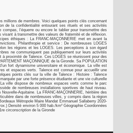
 millions de membres. Voici quelques points clés concernant
la confidentialité entourant ses rituels et ses activités
 compas, l’équerre ou encore le tablier pour transmettre des
ant à transmettre des valeurs de fraternité et de réflexion.
rincipes éthiques : La FRANC-MAÇONNERIE met en avant la
es convictions. Philanthropie et service : De nombreuses LOGES
lon les régions et les LOGES. Les perceptions à son égard
mbres ne communiquent pas publiquement sur leurs activités
t à proximité de Talence. Ces LOGES se réunissent pour des
sein du DÉPARTEMENT MAÇONNIQUE de la Gironde. Sa POPULATION
un fort dynamisme universitaire et économique. La ville est
ires et espaces verts. Talence est connue pour accueillir une
ques points clés sur la ville de Talence : Histoire : Talence
 marquée par une forte présence étudiante et une vie culturelle
s : La ville dispose de nombreux espaces verts comme le parc
ossède de nombreuses installations sportives de haut niveau.
r en Nouvelle-Aquitaine. La FRANC-MAÇONNERIE, héritière des
rticulière dans de nombreuses villes, y compris dans la région
ordeaux Métropole Maire Mandat Emmanuel Sallaberry 2020-
.) Densité environ 5 000 hab./km² Géographie Coordonnées
e circonscription de la Gironde